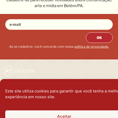
Cadastre-se para receber novidades sobre comunicação,
arte e mídia em Belém/PA.
OK
Ao se cadastrar, você concorda com nossa
política de privacidade.
PT
EN
ES
FR
Este site utiliza cookies para garantir que você tenha a melh
política de privacidade
experiência em nosso site.
holofote virtual © 2026
dev:
puga.me
Aceitar