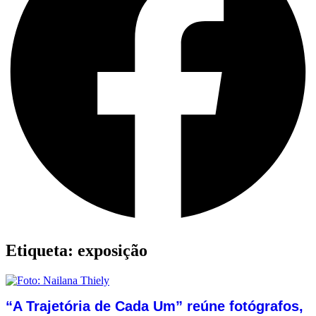
Etiqueta: exposição
“A Trajetória de Cada Um” reúne fotógrafos,