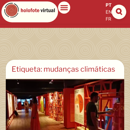
PT
EN
ES
FR
Etiqueta: mudanças climáticas