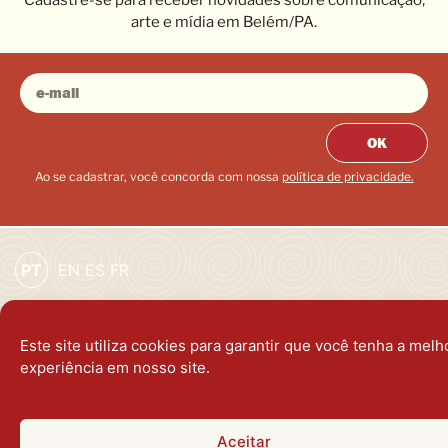
Cadastre-se para receber novidades sobre comunicação,
arte e mídia em Belém/PA.
OK
Ao se cadastrar, você concorda com nossa
política de privacidade.
PT
EN
ES
FR
Este site utiliza cookies para garantir que você tenha a melh
política de privacidade
experiência em nosso site.
holofote virtual © 2026
dev:
puga.me
Aceitar