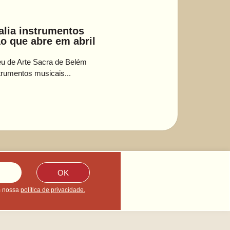
alia instrumentos
ão que abre em abril
eu de Arte Sacra de Belém
trumentos musicais...
OK
m nossa
política de privacidade.