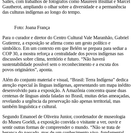
Salles, com trabalhos de fotógrafos como Maureen Bisilliat e Marcel
Gautherot, ampliando o olhar sobre a diversidade e a permanência
das culturas indígenas ao longo do tempo.
Foto: Joana França
Para o curador e diretor do Centro Cultural Vale Maranhão, Gabriel
Gutierrez, a exposição se afirma como um gesto político e
simbólico. Em um contexto em que Belém se prepara para sediar a
COP 30, a mostra reforça a centralidade dos povos indígenas nas
discussões sobre clima, território e futuro. “Não haverá
sustentabilidade possível sem o reconhecimento e a escuta dos
povos originários”, aponta.
Além do conjunto material e visual, “Brasil: Terra Indígena” dedica
atenção especial às línguas indígenas, apresentando um mapa inédito
desenvolvido para a exposição. A Amazônia concentra quase duas
centenas de línguas ainda faladas no Brasil, muitas delas ameaçadas,
revelando a urgência da preservação não apenas territorial, mas
também linguística e cultural.
Segundo Emanoel de Oliveira Junior, coordenador de museologia
do Museu Goeldi, a exposição convida o visitante a ver, ouvir e
sentir outras formas de compreender o mundo. “Não se trata de
herança do passado, mas de um conhecimento vivo, fundamental