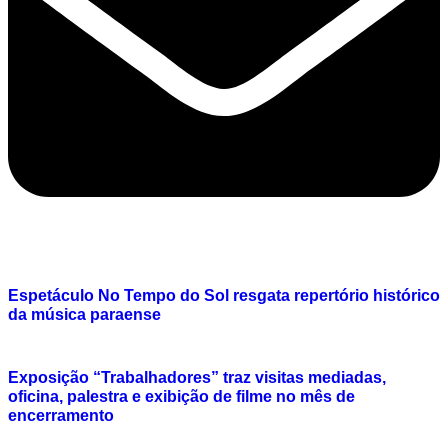
Espetáculo No Tempo do Sol resgata repertório histórico
da música paraense
Exposição “Trabalhadores” traz visitas mediadas,
oficina, palestra e exibição de filme no mês de
encerramento