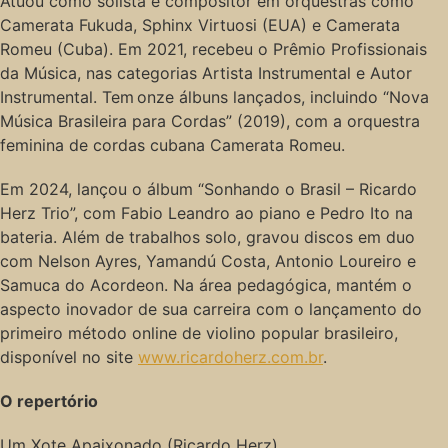
Atuou como solista e compositor em orquestras como
Camerata Fukuda, Sphinx Virtuosi (EUA) e Camerata
Romeu (Cuba). Em 2021, recebeu o Prêmio Profissionais
da Música, nas categorias Artista Instrumental e Autor
Instrumental. Tem onze álbuns lançados, incluindo “Nova
Música Brasileira para Cordas” (2019), com a orquestra
feminina de cordas cubana Camerata Romeu.
Em 2024, lançou o álbum “Sonhando o Brasil – Ricardo
Herz Trio”, com Fabio Leandro ao piano e Pedro Ito na
bateria. Além de trabalhos solo, gravou discos em duo
com Nelson Ayres, Yamandú Costa, Antonio Loureiro e
Samuca do Acordeon. Na área pedagógica, mantém o
aspecto inovador de sua carreira com o lançamento do
primeiro método online de violino popular brasileiro,
disponível no site
www.ricardoherz.com.br
.
O repertório
Um Xote Apaixonado (Ricardo Herz)