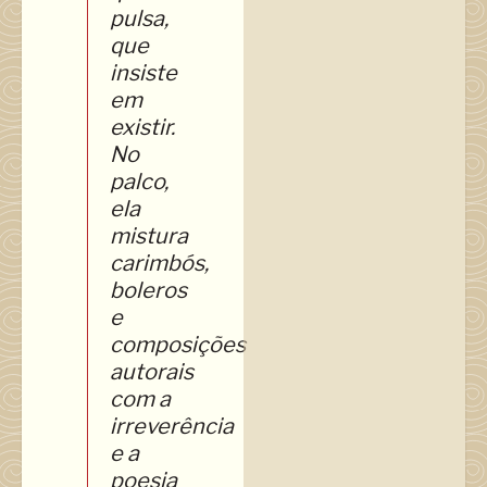
pulsa,
que
insiste
em
existir.
No
palco,
ela
mistura
carimbós,
boleros
e
composições
autorais
com a
irreverência
e a
poesia