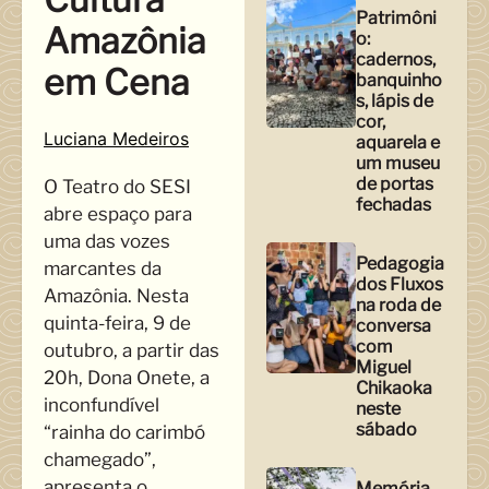
Patrimôni
Amazônia
o:
cadernos,
em Cena
banquinho
s, lápis de
cor,
Luciana Medeiros
aquarela e
um museu
de portas
O Teatro do SESI
fechadas
abre espaço para
uma das vozes
Pedagogia
marcantes da
dos Fluxos
Amazônia. Nesta
na roda de
quinta-feira, 9 de
conversa
com
outubro, a partir das
Miguel
20h, Dona Onete, a
Chikaoka
inconfundível
neste
sábado
“rainha do carimbó
chamegado”,
apresenta o
Memória