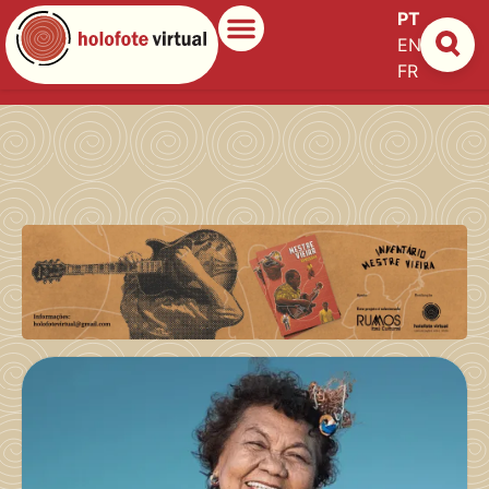
PT
EN
ES
FR