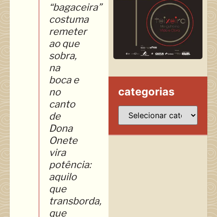
“bagaceira”
costuma
remeter
ao que
sobra,
na
boca e
categorias
no
canto
de
Dona
Onete
vira
potência:
aquilo
que
transborda,
que