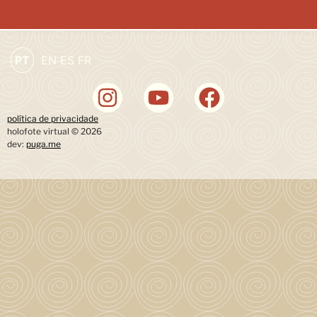
PT
EN
ES
FR
política de privacidade
holofote virtual © 2026
dev:
puga.me