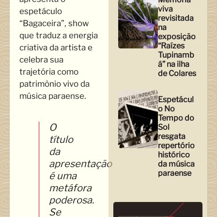
viva
espetáculo
revisitada
“Bagaceira”, show
na
que traduz a energia
exposição
“Raízes
criativa da artista e
Tupinamb
celebra sua
á” na ilha
trajetória como
de Colares
patrimônio vivo da
música paraense.
Espetácul
o No
Tempo do
O
Sol
resgata
título
repertório
da
histórico
apresentação
da música
paraense
é uma
metáfora
poderosa.
Se