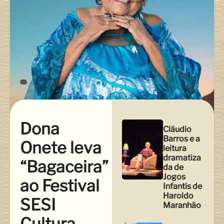
Dona
Cláudio
Barros e a
Onete leva
leitura
dramatiza
“Bagaceira”
da de
Jogos
ao Festival
Infantis de
Haroldo
SESI
Maranhão
Cultura