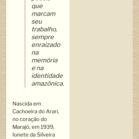
que
marcam
seu
trabalho,
sempre
enraizado
na
memória
e na
identidade
amazônica.
Nascida em
Cachoeira do Arari,
no coração do
Marajó, em 1939,
Ionete da Silveira