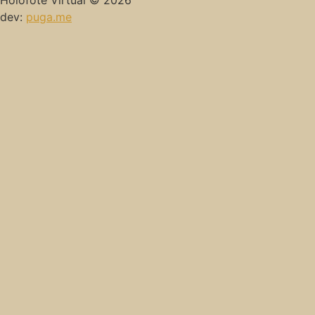
Holofote Virtual © 2026
dev:
puga.me